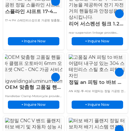
스플라인 샤프트 17-4
PH 스테인리스 스틸 정밀
17-4 PH 스테인리스강으로 가공된 맞춤형
리어 서스펜션 링크 1.25
맞춤 OEM 샤프트
스플라인 샤프트는 까다로운 용도에 고강도,
내식성 및 정밀한 토크 전달을 제공합니다...
라이즈 에르갈 링크 하이
rear suspension linkage provides
퍼포먼스 E 바이크
durable suspension solutions with
Inquire Now
Inquire Now
+
precision fabrication, reliable
+
performance, and custom options for
motorcycle applications.
정밀 an 피팅 to 바브 어
OEM 맞춤형 고품질 핸들
댑터 304 스테인리스 스
AN 피팅-투-바브 어댑터는 정밀 가공된 연
바 클램프 오토바이
틸 호스
결부, 내구성 있는 재질, 신뢰할 수 있는 밀
Handlebar Clamp Motorcycle provides
6mm 오프셋 CNC
봉, 그리고 자동차 애플리케이션을 위한 맞
durable motorcycle handlebar
Inquire Now
춤 옵션을 제공합니다.
Inquire Now
solutions with precision machining,
+
+
strong materials, and reliable
performance.