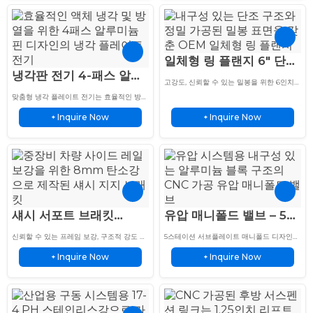
일체형 링 플랜지 6″ 단조
냉각판 전기 4-패스 알루
탄소강 RTJ 내구성 및 안
고강도, 신뢰할 수 있는 밀봉을 위한 6인치
미늄 핀형 콜드 플레이트
정성
RTJ 디자인의 탄소강으로 단조된 맞춤형 일
맞춤형 냉각 플레이트 전기는 효율적인 방열
체형 링 플랜지...
설계
을 위한 4패스 알루미늄 핀 디자인을 특징으
Inquire Now
Inquire Now
로 합니다. EV 배터리용으로 정밀 가공되었
+
+
습니다...
섀시 서포트 브래킷
유압 매니폴드 밸브 – 5스
8mm 탄소강 사이드 레
테이션 6061 알루미늄 서
신뢰할 수 있는 프레임 보강, 구조적 강도 및
5스테이션 서브플레이트 매니폴드 디자인의
일 맞춤 제작
브플레이트 맞춤 제작
오래 지속되는 차량 지지를 위해 8mm 탄소
6061 알루미늄으로 제작된 맞춤형 유압 매
Inquire Now
Inquire Now
강으로 제작된 맞춤형 섀시 지지 브래킷.
+
니폴드 밸브. 정밀 가공은 신뢰할 수 있는 유
+
압을 제공합니다...