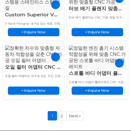
터보 배기 플랜지 맞춤
Custom Superior V
CNC 가공 스테인리스 스
터보 배기 플랜지는 CNC 가공, 정밀 치수 및
Band Flange 304
틸 부품
내구성 있는 금속 구조를 갖추고 있어 터보
V Band Flange는 내구성 있는 재료, 신뢰
차저 배기 시스템에 사용됩니다.
Stainless Steel Flange
할 수 있는 밀봉, 그리고 자동차 응용 분야를
Inquire Now
Inquire Now
위한 맞춤형 솔루션으로 정밀 제작된 배기
+
+
Set
연결부를 제공합니다.
오일 필터 어댑터 CNC 맞
스로틀 바디 어댑터 플레
춤 제작 0.05mm 공차
오일 필터 어댑터는 내구성 있는 구조, 안정
이트 맞춤형 CNC 가공 알
정밀 피팅
적인 오일 흐름 제어 및 자동차 시스템의 향
스로틀 바디 어댑터 플레이트는 CNC 가공,
상된 성능을 갖춘 신뢰할 수 있는 알루미늄
루미늄 부품
내구성 있는 알루미늄 구조, 정밀한 장착 및
솔루션을 제공합니다.
Inquire Now
Inquire Now
+
자동차 흡기 시스템을 위한 안정적인 성능을
+
특징으로 합니다.
1
2
Next »