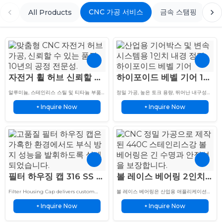
CNC 가공 서비스
금속 스탬핑
미
All Products
자전거 휠 허브 신뢰할 수
하이포이드 베벨 기어 1인
있는 10년 CNC 가공 제조
치 보어 90° 스파이럴 –
알루미늄, 스테인리스 스틸 및 티타늄 부품
정밀 가공, 높은 토크 용량, 뛰어난 내구성을
서비스
고토크 내구성
을 위한 맞춤형 자전거 휠 허브 CNC 가공 서
갖춘 맞춤형 하이포이드 베벨 기어로, 자동
Inquire Now
Inquire Now
비스. 고정밀 3축, 4축 및...
+
차, 기계 및 산업용 구동 시스템에 적합합니
+
다.
필터 하우징 캡 316 SS 맞
볼 레이스 베어링 2인치
춤형 내식성 및 내구성
외경 440C 스테인리스강
Filter Housing Cap delivers custom
볼 레이스 베어링은 산업용 애플리케이션을
앵귤러 콘택트 맞춤형 베
filtration solutions with durable
위한 내구성 있는 소재, 원활한 작동, 신뢰할
Inquire Now
Inquire Now
materials, precise manufacturing, and
+
수 있는 성능을 갖춘 정밀 엔지니어링 베어
+
어링
reliable performance for industrial
링 솔루션을 제공합니다.
applications.