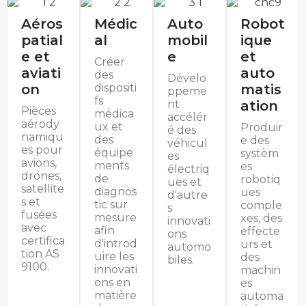
Aéros
Médic
Auto
Robot
patial
al
mobil
ique
e et
e
et
Créer
aviati
auto
des
Dévelo
on
dispositi
matis
ppeme
fs
nt
ation
Pièces
médica
accélér
aérody
ux et
Produir
é des
namiqu
des
e des
véhicul
es pour
équipe
systèm
es
avions,
ments
es
électriq
drones,
de
robotiq
ues et
satellite
diagnos
ues
d'autre
s et
tic sur
comple
s
fusées
mesure
xes, des
innovati
avec
afin
effecte
ons
certifica
d'introd
urs et
automo
tion AS
uire les
des
biles.
9100.
innovati
machin
ons en
es
matière
automa