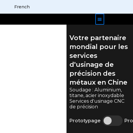
French
Mallettes de produits
À propos de nous
Nous contacter
Votre partenaire
mondial pour les
services
d'usinage de
précision des
métaux en Chine
Soudage : Aluminium,
titane, acier inoxydable
Services d'usinage CNC
de précision
Prototypage
Pro