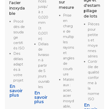
age et
nces
sur
l'acier
d'estam
jusqu'
mesure
inoxyda
pillage
à ±
ble
Prise
de lots
0,020
en
Procé
mm
Pièces
charg
dés de
(±
pour
e de
souda
0,001
petite
multip
ge
in)
s et
les
certifi
Délais
moye
rayons
és ISO
de
nnes
et
Des
livraiso
séries
angles
délais
n à
Contr
de
adapt
partir
ôle de
courb
és à
de 5
qualité
ure
votre
jours
confor
Matéri
projet
ouvrab
me à
aux :
En
les
la
savoir
acier,
En
norme
plus
acier
savoir
ISO
inoxyd
plus
En
able,