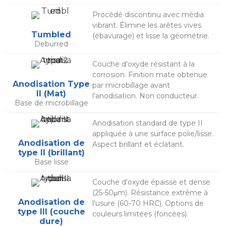
Procédé discontinu avec média
vibrant. Élimine les arêtes vives
Tumbled
(ébavurage) et lisse la géométrie.
Deburred
Couche d'oxyde résistant à la
corrosion. Finition mate obtenue
Anodisation Type
par microbillage avant
II (Mat)
l'anodisation. Non conducteur.
Base de microbillage
Anodisation standard de type II
appliquée à une surface polie/lisse.
Anodisation de
Aspect brillant et éclatant.
type II (brillant)
Base lisse
Couche d'oxyde épaisse et dense
(25-50μm). Résistance extrême à
Anodisation de
l'usure (60-70 HRC). Options de
type III (couche
couleurs limitées (foncées).
dure)