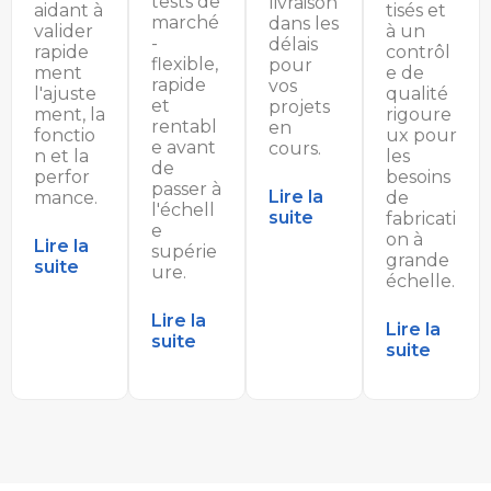
tests de
livraison
aidant à
tisés et
marché
dans les
valider
à un
-
délais
rapide
contrôl
flexible,
pour
ment
e de
rapide
vos
l'ajuste
qualité
et
projets
ment, la
rigoure
rentabl
en
fonctio
ux pour
e avant
cours.
n et la
les
de
perfor
besoins
passer à
Lire la
mance.
de
l'échell
suite
fabricati
e
on à
Lire la
supérie
grande
suite
ure.
échelle.
Lire la
Lire la
suite
suite