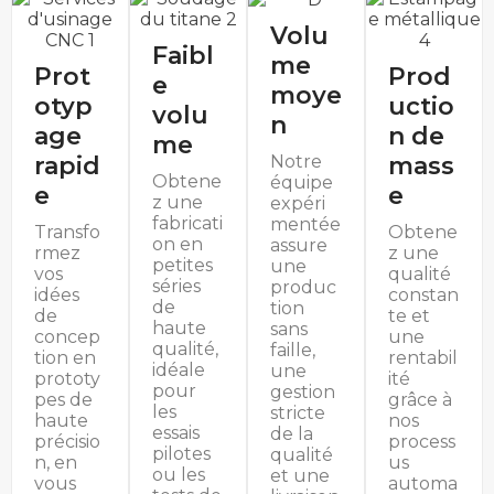
Volu
Faibl
me
Prot
Prod
e
moye
otyp
uctio
volu
n
age
n de
me
rapid
mass
Notre
Obtene
équipe
e
e
z une
expéri
fabricati
mentée
Transfo
Obtene
on en
assure
rmez
z une
petites
une
vos
qualité
séries
produc
idées
constan
de
tion
de
te et
haute
sans
concep
une
qualité,
faille,
tion en
rentabil
idéale
une
prototy
ité
pour
gestion
pes de
grâce à
les
stricte
haute
nos
essais
de la
précisio
process
pilotes
qualité
n, en
us
ou les
et une
vous
automa