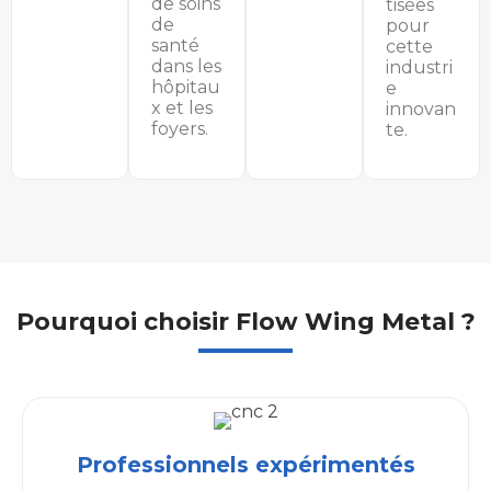
de soins
tisées
de
pour
santé
cette
dans les
industri
hôpitau
e
x et les
innovan
foyers.
te.
Pourquoi choisir Flow Wing Metal ?
Professionnels expérimentés