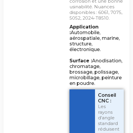
corrosion et une bonne
usinabilité. Nuances
disponibles : 6061, 7075,
5052, 2024-T8510.
Application
:
Automobile,
aérospatiale, marine,
structure,
électronique.
Surface :
Anodisation,
chromatage,
brossage, polissage,
microbillage, peinture
en poudre.
Conseil
CNC :
Les
rayons
d'angle
standard
réduisent