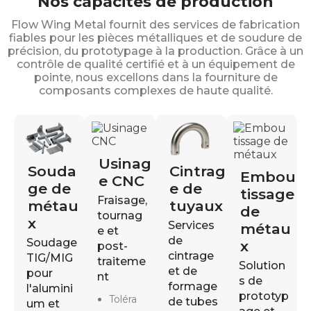
Nos capacités de production
Flow Wing Metal fournit des services de fabrication
fiables pour les pièces métalliques et de soudure de
précision, du prototypage à la production. Grâce à un
contrôle de qualité certifié et à un équipement de
pointe, nous excellons dans la fourniture de
composants complexes de haute qualité.
Usinag
Souda
Cintrag
Embou
e CNC
ge de
e de
tissage
Fraisage,
métau
tuyaux
de
tournag
x
Services
métau
e et
de
Soudage
x
post-
cintrage
TIG/MIG
traiteme
Solution
et de
pour
nt
s de
formage
l'alumini
prototyp
Toléra
de tubes
um et