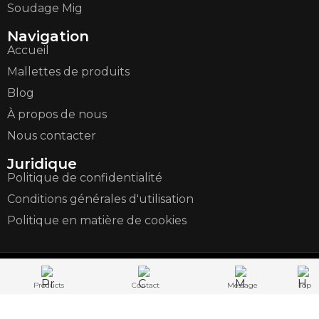
Soudage Mig
Navigation
Accueil
Mallettes de produits
Blog
À propos de nous
Nous contacter
Juridique
Politique de confidentialité
Conditions générales d'utilisation
Politique en matière de cookies
2026 Flow Wing Metal
| Soudage de précision des
métaux et usinage CNC
Tous droits réservés.
Products
Contact
Message
Top