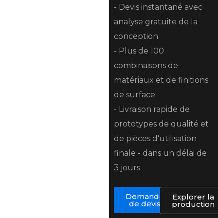
- Devis instantané avec
analyse gratuite de la
conception
- Plus de 100
combinaisons de
matériaux et de finitions
de surface
- Livraison rapide de
prototypes de qualité et
de pièces d'utilisation
finale - dans un délai de
3 jours.
Demande
Explorer la
de devis
production