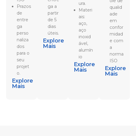
ole de
ura.
Prazos
ga a
qualid
Materi
de
partir
ade
ais:
entre
de 5
em
aço,
ga
dias
confor
aço
perso
úteis.
midad
inoxid
naliza
Explore
e com
ável,
Mais
dos
a
alumín
para o
norma
io
seu
ISO
Explore
projet
Explore
Mais
o.
Mais
Explore
Mais