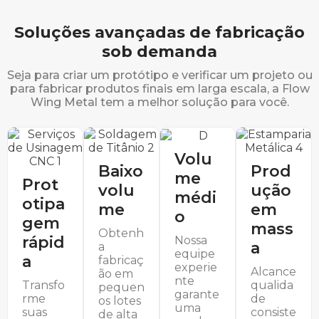
Soluções avançadas de fabricação
sob demanda
Seja para criar um protótipo e verificar um projeto ou
para fabricar produtos finais em larga escala, a Flow
Wing Metal tem a melhor solução para você.
Volu
Baixo
Prod
me
Prot
volu
ução
médi
otipa
me
em
o
gem
mass
Obtenh
rápid
Nossa
a
a
equipe
a
fabricaç
experie
Alcance
ão em
nte
Transfo
qualida
pequen
garante
rme
de
os lotes
uma
suas
consiste
de alta