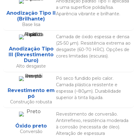
Anodização padrão Tipo II aplicada
a uma superfície polida/lisa.
Anodização Tipo II
Aparência vibrante e brilhante.
(Brilhante)
Base lisa
Camada de óxido espessa e densa
(25-50 μm). Resistência extrema ao
Anodização Tipo
desgaste (60-70 HRC). Opções de
III (Revestimento
cores limitadas (escuras).
Duro)
Alto desgaste
Pó seco fundido pelo calor.
Camada plástica resistente e
Revestimento em
espessa (~80μm). Durabilidade
pó
superior à tinta líquida.
Construção robusta
Revestimento de conversão.
Antirreflexo, resistência moderada
Óxido preto
à corrosão (necessita de óleo).
Conversão
Alteração de espessura