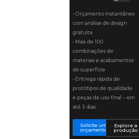
• Orçamento instantâneo
com análise de design
gratuita
• Mais de 100
combinações de
materiais e acabamentos
de superfície
• Entrega rápida de
protótipos de qualidade
e peças de uso final – em
até 3 dias.
Solicite um
Explore a
orçamento
produção