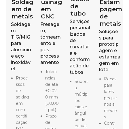
Soldag
usinag
Estam
de
em de
em
pagem
tubo
metais
CNC
de
Serviços
metais
Soldage
Fresage
personal
m
m,
Soluçõe
izados
TIG/MIG
torneam
s para
de
para
ento e
prototip
curvatur
alumínio
pós-
agem e
a e
e aço
process
estampa
conform
inoxidáv
amento
gem em
ação de
el
lote
Tolerâ
tubos
Proce
ncias
Peças
Suport
ssos
de até
para
a
de
±0,02
lotes
múltip
soldag
0 mm
peque
los
em
(±0,00
nos a
raios e
com
1 pol.)
médio
ângul
certifi
Prazo
s
os de
cação
de
Contr
curvat
ISO
entre