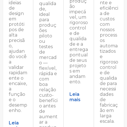
produç
ideias
nte e
qualida
ão
de
eficiênci
de,
impecá
design
a de
ideal
vel, um
em
custos
para
rigoroso
protóti
com
produç
control
pos de
nossos
ões
e de
alta
process
piloto
qualida
precisã
os
ou
de e a
o,
automa
testes
entrega
ajudan
tizados
de
pontual
do você
e
mercad
de seus
a
rigoroso
o —
projeto
validar
control
flexível,
s em
rapidam
e de
rápida e
andam
ente o
qualida
com
ento.
encaixe,
de para
boa
a
necessi
relação
Leia
função
dades
custo-
mais
e o
de
benefíci
desemp
fabricaç
o antes
enho.
ão em
de
larga
aument
escala.
ar a
Leia