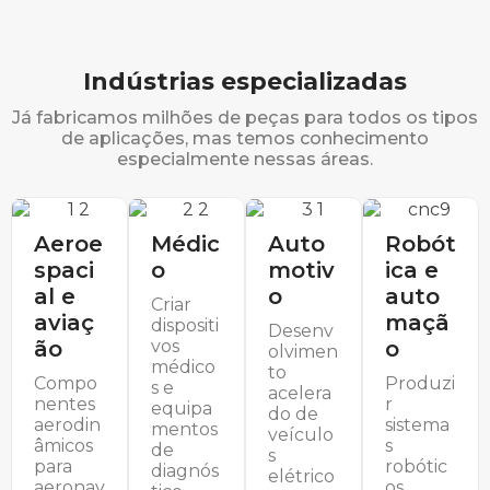
Indústrias especializadas
Já fabricamos milhões de peças para todos os tipos
de aplicações, mas temos conhecimento
especialmente nessas áreas.
Aeroe
Médic
Auto
Robót
spaci
o
motiv
ica e
al e
o
auto
Criar
aviaç
maçã
dispositi
Desenv
ão
vos
o
olvimen
médico
to
Compo
Produzi
s e
acelera
nentes
r
equipa
do de
aerodin
sistema
mentos
veículo
âmicos
s
de
s
para
robótic
diagnós
elétrico
aeronav
os