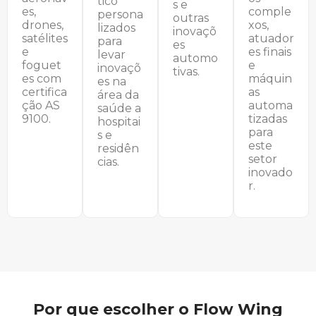
tico
s e
es,
comple
persona
outras
drones,
xos,
lizados
inovaçõ
satélites
atuador
para
es
e
es finais
levar
automo
foguet
e
inovaçõ
tivas.
es com
máquin
es na
certifica
as
área da
ção AS
automa
saúde a
9100.
tizadas
hospitai
para
s e
este
residên
setor
cias.
inovado
r.
Por que escolher o Flow Wing