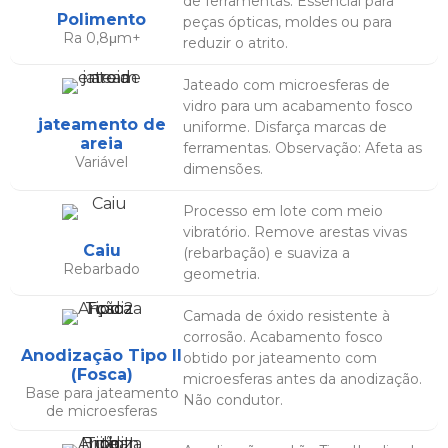
de ferramentas. Essencial para
Polimento
peças ópticas, moldes ou para
Ra 0,8μm+
reduzir o atrito.
Jateado com microesferas de
vidro para um acabamento fosco
jateamento de
uniforme. Disfarça marcas de
areia
ferramentas. Observação: Afeta as
Variável
dimensões.
Processo em lote com meio
vibratório. Remove arestas vivas
Caiu
(rebarbação) e suaviza a
Rebarbado
geometria.
Camada de óxido resistente à
corrosão. Acabamento fosco
Anodização Tipo II
obtido por jateamento com
(Fosca)
microesferas antes da anodização.
Base para jateamento
Não condutor.
de microesferas