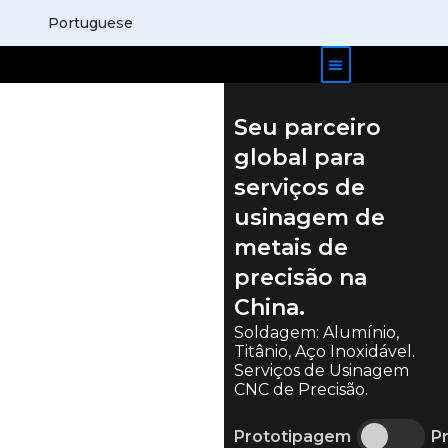
Portuguese
Estojos de produtos
Sobre nós
Contate-nos
Seu parceiro
global para
serviços de
usinagem de
metais de
precisão na
China.
Soldagem: Alumínio,
Titânio, Aço Inoxidável.
Serviços de Usinagem
CNC de Precisão.
Prototipagem
P