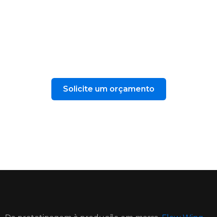
Coloque suas peças em produção
hoje mesmo!
Solicite um orçamento