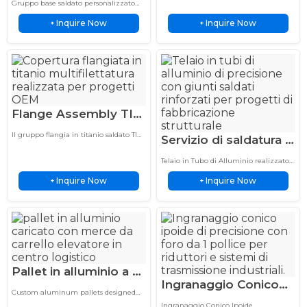
gabbia presenta una struttura a rete
Gruppo base saldato personalizzato
affidabile da 10 anni
metallica aperta che circonda la
OEM Personalizzate
realizzato con saldatura di precisione e
sorgente luminosa, creando un
Inquire Now
Inquire Now
fabbricazione metallica OEM.
+
+
per fabbricazione
sorprendente contrasto visivo e...
Progettato per elevata resistenza,
metallica OEM
precisione dimensionale e lunga...
Flange Assembly TIG
Welded Titanium
Il gruppo flangia in titanio saldato TIG
Servizio di saldatura a
Custom Multi-Thread
presenta una fabbricazione
6 stadi per telai in
personalizzata di ugelli
Nozzle Cover
Telaio in Tubo di Alluminio realizzato
multifilettatura e un design di
tubo di alluminio,
con saldatura TIG professionale per
copertura flangiata di precisione per
Inquire Now
Inquire Now
+
assiemi strutturali leggeri e durevoli e
+
assemblaggi
applicazioni industriali resistenti alla
applicazioni industriali.
corrosione.
strutturali di
precisione
Pallet in alluminio a 4
Ingranaggio Conico
vie con superficie
Custom aluminum pallets designed
Ipoide 1″ Foro 90°
liscia per sistemi di
for industrial handling and logistics
Ingranaggio Conico Ipoide