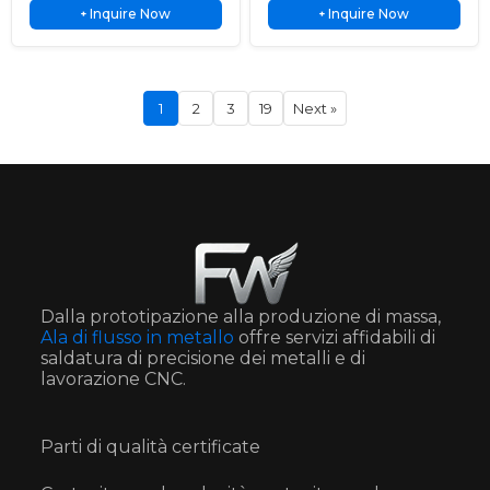
Inquire Now
Inquire Now
saldata TIG per prestazioni a tenuta
+
custom fabrication, lightweight
+
Systems
l'integrazione di
stagna e ad alta purezza in
design, and reliable performance for
elettronica industriale
impegnative applicazioni sotto vuoto
industrial applications.
UHV.
1
2
3
19
Next »
Dalla prototipazione alla produzione di massa,
Ala di flusso in metallo
offre servizi affidabili di
saldatura di precisione dei metalli e di
lavorazione CNC.
Parti di qualità certificate