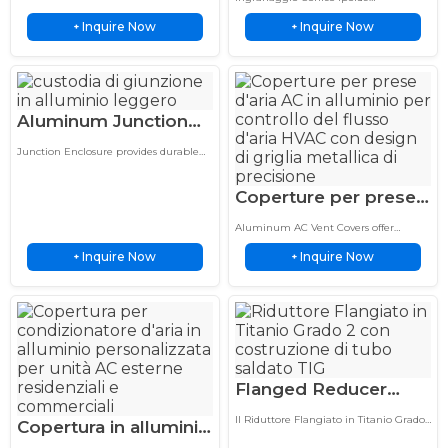
Spirale – Coppia
applications, offering lightweight
trasporto
Personalizzato con lavorazione di
strength, and durable performance.
Inquire Now
Inquire Now
+
precisione, elevata capacità di coppia
+
Elevata Durevole
ed eccellente durevolezza per sistemi
di trasmissione automobilistici,
meccanici e industriali.
Aluminum Junction
Enclosure Custom
Junction Enclosure provides durable
Industrial Electrical
protection for electrical connections
and wiring systems with corrosion
Automation
Coperture per prese
resistance and secure cable
management.
d'aria AC in alluminio,
Aluminum AC Vent Covers offer
fabbricazione su
durable HVAC ventilation with
Inquire Now
Inquire Now
+
corrosion-resistant aluminum, smooth
+
misura con saldatura
airflow control, and reliable
TIG, griglia durevole
performance for various uses.
Flanged Reducer
Titanium TIG Welded
Il Riduttore Flangiato in Titanio Grado
Copertura in alluminio
CNC Flanges for
2 presenta una costruzione saldata TIG