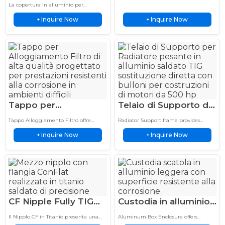
per condizionatore
e flange lavorate a CNC per il
Water Treatment
La copertura in alluminio per
trattamento magnetico dell'acqua e
d'aria, involucro
condizionatore d'aria offre una
tubazioni industriali…
Inquire Now
Inquire Now
protezione personalizzata in
+
+
saldato TIG per HVAC
alluminio per unità AC esterne, con
esterno
resistenza alla corrosione, durata e un
design pulito.
Tappo per
Telaio di Supporto del
Alloggiamento Filtro
Radiatore 500HP
Tappo Alloggiamento Filtro offre
Radiator Support frame provides
316 SS Personalizzato
Saldato TIG in
soluzioni di filtrazione personalizzate
durable automotive support with
Inquire Now
Inquire Now
con materiali durevoli, produzione
+
precision manufacturing, strong
+
Resistente alla
Alluminio
precisa e prestazioni affidabili per
materials, and reliable fit for vehicle
Corrosione &
Sostituzione a Bulloni
applicazioni industriali.
applications.
Durevole
CF Nipple Fully TIG
Custodia in alluminio
Welded Titanium Half
personalizzata
Il Nipplo CF in Titanio presenta una
Aluminum Box Enclosure offers
Nipple for UHV
lavorata a CNC per
flangia ConFlat completamente
durable aluminum protection with