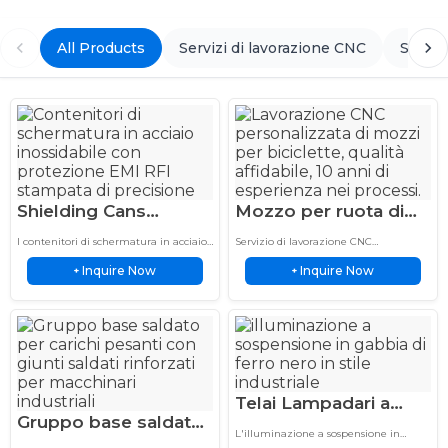
All Products
Servizi di lavorazione CNC
Stampa
Shielding Cans
Mozzo per ruota di
Precision Stamped
bicicletta, servizio di
I contenitori di schermatura in acciaio
Servizio di lavorazione CNC
Stainless Steel for
lavorazione CNC
inossidabile forniscono protezione EMI
personalizzato per mozzi di ruote di
Inquire Now
Inquire Now
RFI stampata di precisione per
+
biciclette per componenti in
+
Electronics
affidabile da 10 anni
applicazioni elettroniche
alluminio, acciaio inossidabile e titanio.
personalizzate, assemblaggi PCB e
Alta precisione a 3 assi, 4 assi e...
dispositivi industriali.
Telai Lampadari a
Gruppo base saldato,
Gabbia – Attrezzature
L'illuminazione a sospensione in
servizio di saldatura
di Saldatura Alluminio