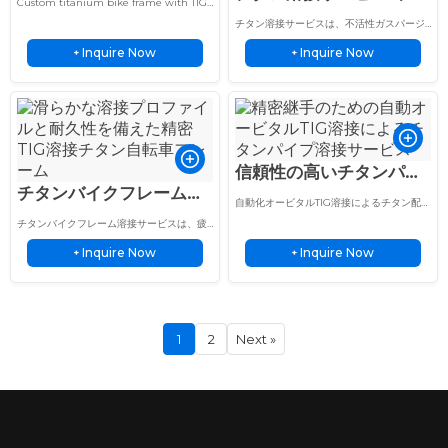
Custom titanium bike frame with TIG
性ガスパージによる航空
接 耐疲労性
welded joints, fatigue-resistant design,
チタン溶接サービスは、不活性ガスパージ
and tailored geometry for lightweight
宇宙グレード補修
により、航空宇宙、医療、精密産業用途向
performance and durability.
Inquire Now
Inquire Now
+
けに、汚染のない高強度の溶接を提供しま
+
す。.
信頼性の高いチタンパイ
チタンバイクフレーム溶
プ溶接自動オービタル
自動化オービタルTIG溶接によるチタン配管
接 信頼性の高い精密TIG
（チタンパイプ用）
溶接サービスは、精密で汚染のない継手、
チタンバイクフレーム溶接サービスは、疲
迅速な納期、一貫した品質を提供します。.
サービスで5倍の寿命
労耐性、強度、長期的なサイクリング性能
Inquire Now
Inquire Now
を備えた軽量TIG溶接フレームを提供しま
+
+
す。.
1
2
Next »