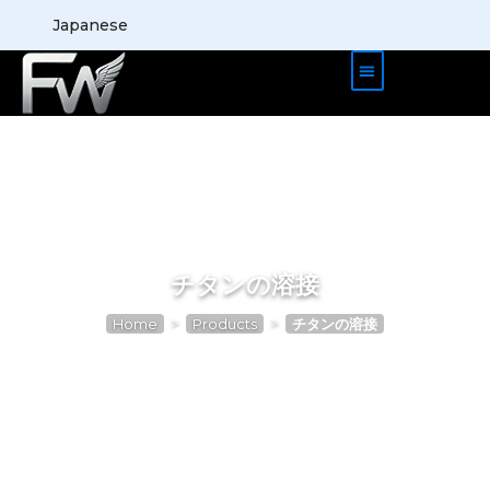
Japanese
ホーム
製品ケース
ブログ
会社概要
お問い合わせ
チタンの溶接
>
>
Home
Products
チタンの溶接