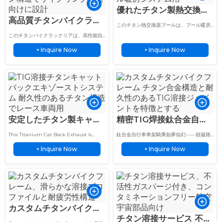
優れたチタン製熱交換器
高品質チタンバイクラッ
プール溶接サービス 3倍
このチタン熱交換器プールは、プール暖房
クリア TIG溶接チタン構
長寿命
システム向けに精密オービタルTIG溶接技術
このチタンバイクラックリアは、高性能自
でカスタム製造されています。…
造
転車とアウトドアサイクリング向けに精密
Inquire Now
Inquire Now
TIG溶接技術でカスタム製作されていま
+
+
す。.
安定したチタン製キャッ
精密TIG焊接鈦合金自行
トバックエキゾースト
車車架 拉絲表面處理 輕
This Titanium Cat Back Exhaust is
鈦合金自行車車架騎乘如夢似幻——顛簸路
TIG溶接サービス レーシ
量專業版
custom fabricated with precision TIG
面順應舒適，爬坡時反應靈敏。TIG焊接，拉
Inquire Now
Inquire Now
welding and advanced heat shield
+
絲表面處理，無漆面剝落之憂。…
+
ングカー向け
technology for race ready…
カスタムチタンバイクフ
チタン溶接サービス 不活
レーム 軽量で滑らかな溶