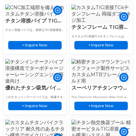
チタン溶接パイプ TIG曲
チタンフレーム TIG溶接
げ管アセンブリ CNC加工
チタン溶接パイプは、精密なTIG溶接構造、
TC4 両端ダブルねじ加工
端部
CNC加工された端部、そして軽量かつ耐腐
カスタムTIG溶接TC4チタンフレームは、両
食性に優れた性能を備え、過酷な用途にも
サンドブラスト仕上げ
端ダブルネジ加工、精密溶接、サンドブラ
対応します。.
Inquire Now
Inquire Now
+
スト仕上げを特徴とし、軽量で耐食性に優
+
れた性能を発揮します。.
優れたチタン吸気パイプ
スーペリアチタンマウン
溶接サービス 5層ヒート
テンバイクフォークTIG
このチタンインテークパイプは、軽量チタ
This Titanium Mountain Bike Fork is
シールド
溶接サービス組立
ン構造と5層ヒートシールドを備え、ターボ
custom fabricated with precision TIG
Inquire Now
Inquire Now
チャージャーレーシングエンジン向けにカ
+
welding technology for premium MTB
+
スタム溶接されています。…
applications.