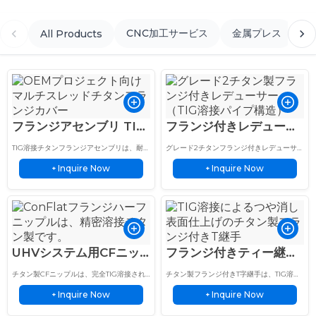
CNC加工サービス
金属プレス
ミ
All Products
フランジアセンブリ TIG
フランジ付きレデューサ
溶接 チタン製 カスタム
ー チタン TIG溶接 CNC
TIG溶接チタンフランジアセンブリは、耐食
グレード2チタンフランジ付きレデューサー
マルチスレッドノズルカ
フランジ 水処理用
性産業用途向けにカスタムマルチスレッド
は、TIG溶接構造とCNC加工フランジを備
Inquire Now
Inquire Now
ノズル加工と精密フランジカバー設計を特
+
え、磁気水処理および工業用配管に適して
+
バー
徴としています。.
います。
UHVシステム用CFニッ
フランジ付きティー継手
プル 完全TIG溶接チタン
プレミアムチタン TIG溶
チタン製CFニップルは、完全TIG溶接され
チタン製フランジ付きT字継手は、TIG溶接
ハーフニップル
接、精密フランジ付き
たConFlatフランジを採用しており、要求
構造、つや消し仕上げ、精密機械加工され
Inquire Now
Inquire Now
の厳しい超高真空用途において、漏れのな
+
たフランジを備え、要求の厳しい産業用配
+
い高純度性能を実現します。.
管システムに対応します。.