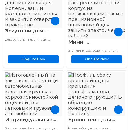
рифлением
Эскутшон для
смесителя из
Декоративная пластина для
Мини-
нержавеющей
смесителя отличается конструкцией
распределительная
из нержавеющей стали,
стали,
Этот мини-распределительный
коррозионной стойкостью,
коробка из
короб изготовлен по
штампованный, для
длительным сроком службы и
Inquire Now
Inquire Now
+
индивидуальному заказу с
+
нержавеющей
надежной защитой для кухонных и
кухни и ванной
использованием технологии
ванных смесителей.
стали,
глубокой вытяжки из нержавеющей
стали для промышленных условий.
штампованная,
глубокой вытяжки
Индивидуальные
Кронштейн для
штампованные
крепления
Этот кастомный колпак ступицы
Кронштейн для крепления