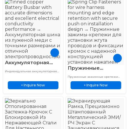
образный
Настенный крепеж
Аккумуляторная
Пружинные
шина 200 Ампер
Индивидуальная аккумуляторная
зажимы-крепления
Луженая Медь
шина из луженой меди для
Пружинные зажимные крепежи
Push On для
аккумуляторов электромобилей,
Непрерывный
обеспечивают надежные решения
систем хранения энергии и
Inquire Now
Inquire Now
+
для крепления с использованием
+
монтажа жгута
Номинал
промышленных применений в
прочных материалов и точного
проводов
электроэнергетике.
Электрический
производства для промышленных
применений.