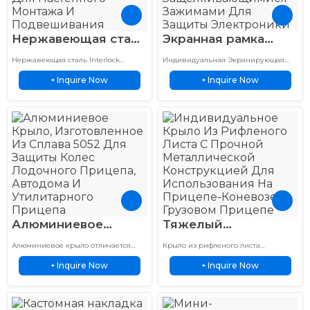
Нержавеющая сталь
Экранная рамка
Замок Подвесная
Индивидуальное
Нержавеющая сталь Interlock
Индивидуальная Экранирующая
Пряжка
металлическое
подвесная пряжка отличается
Рамка, Изготовленная Методом
Inquire Now
Inquire Now
конструкцией из нержавеющей
+
Прецизионной Штамповки Металла
+
Прецизионная
прецизионное
стали, длительным сроком службы и
Для Защиты От ЭМИ И РЧ. Снабжена
штамповка
штампованное EMI
надежным креплением для
Защелкивающимися Зажимами Для
промышленного оборудования.
Надежной…
Металлоизделия
RF
защелкивающееся
крепление
Алюминиевое
Тяжелый
крыло из сплава
алюминиевый
Алюминиевое крыло отличается
Крыло из рифленого листа
5052 для защиты
грязезащитный
легкой алюминиевой конструкцией
отличается прочной алюминиевой
Inquire Now
Inquire Now
и надежной защитой для
+
конструкцией, коррозионной
+
колесной арки
щиток для конного
автомобилей, грузовиков,
стойкостью и надежной защитой
лодочного прицепа
прицепа с
мотоциклов и прицепов.
колес для прицепов и автомобилей.
и автодома
ромбовидным