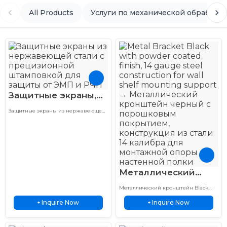
All Products
Услуги по механической обработке
Защитные экраны,
штампованные с
Защитные экраны из нержавеющей
высокой точностью
стали обеспечивают прецизионную
штампованную защиту от ЭМП и
из нержавеющей
РЧП для индивидуальных
стали для
электронных применений, печатных
плат и промышленных устройств.
электроники
Металлический
кронштейн Черный
Металлический кронштейн Black
14 калибр Сталь
предлагает прочные металлические
Inquire Now
Inquire Now
+
опорные решения с
+
Порошковое
индивидуальным изготовлением,
покрытие L-
коррозионной стойкостью и
надежной производительностью.