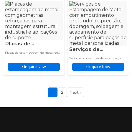
Soldagem em 2
Turnos
Placas de
Serviços de
Estampagem de
Placas de estampagem de metal de
Estampagem de
Metal Fabricadas sob
precisão com estruturas reforçadas,
Serviços profissionais de estampagem
Metal Peças
projetadas para montagem industrial,
Medida para
de metal para peças personalizadas de
suporte de carga e desempenho
Inquire Now
Inquire Now
+
chapa metálica, combinando repuxo
+
Personalizadas de
Montagem Industrial
durável em aplicações exigentes.
profundo, dobra, soldagem e
Precisão com Repuxo
acabamento de superfície para
qualidade e…
Profundo
1
2
Next »