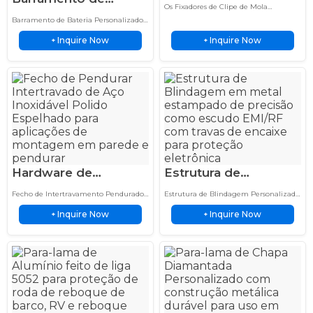
Mola Push On
Os Fixadores de Clipe de Mola
Bateria 200 Amp
Retentor para
oferecem soluções de fixação seguras
Barramento de Bateria Personalizado
Cobre Estanhado
com materiais duráveis e fabricação de
Montagem de
feito de cobre estanhado para baterias
precisão para aplicações industriais.
Inquire Now
Inquire Now
de veículos elétricos, sistemas de
+
+
Classificação
Chicote de Fios
armazenamento de energia e
Contínua Elétrica
aplicações industriais de energia.
Hardware de
Estrutura de
Estampagem de
Blindagem
Fecho de Intertravamento Pendurado
Estrutura de Blindagem Personalizada
Precisão de Fivela de
Personalizada em
em Aço Inoxidável apresenta
fabricada com estampagem de metal
Inquire Now
Inquire Now
construção em aço inoxidável, longa
+
de precisão para proteção EMI e RF.
+
Intertravamento em
Metal Estampado de
vida útil e fixação confiável para
Projetada com travas de encaixe para
Aço Inoxidável
Precisão com Trava
equipamentos industriais.
fixação confiável…
Snap EMI RF