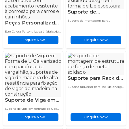
Suporte de
Montagem para
Suporte de montagem para
Peças Personalizadas
Transformador
transformador que realmente se
de Tampa de Roda
encaixa—sem furação, sem calços, sem
Amostra em 48h com
Este Calota Personalizada é fabricada
xingamentos. Amostra em 48h, cada
Automotiva
com tecnologia de estampagem
6 Verificações de
solda verificada 6 vezes antes…
Inquire Now
Inquire Now
profunda de precisão e acabamento
+
+
Estampadas por
Qualidade de Solda
superficial polido para carros e
Embutimento
caminhões.
Profundo
Suporte para Rack de
Energia
Suporte universal para rack de energia
Extremamente
projetado para montagem segura e
estável de unidades de distribuição de
Confiável Serviço de
Suporte de Viga em
energia e módulos em racks de
Soldagem em Aço de
servidores de 19".
Forma de U Sem
Suporte de viga em formato de U sem
3mm
Mínimo
pedido mínimo—seja para 1 ou 1000
Inquire Now
Inquire Now
unidades. Capacidade de soldagem em
+
+
Personalizado
dois turnos mantém prazos curtos.
Capacidade de