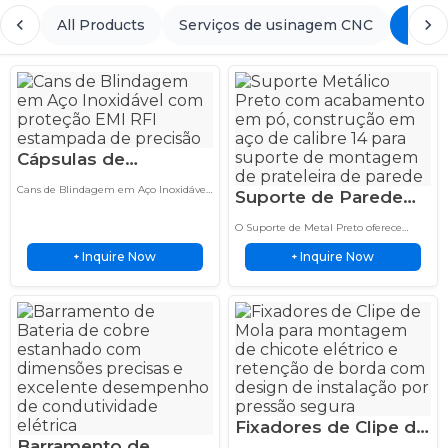
All Products
Serviços de usinagem CNC
Esta
Cápsulas de
Blindagem em Aço
Cans de Blindagem em Aço Inoxidável
Suporte de Parede
Inoxidável
fornecem proteção EMI RFI estampada
em Metal Preto em
de precisão para aplicações eletrônicas
Estampado de
O Suporte de Metal Preto oferece
personalizadas, montagens de PCB e
Forma de L, Aço
soluções duráveis de suporte metálico
Precisão para
dispositivos industriais.
Inquire Now
Inquire Now
+
com fabricação personalizada,
+
Calibre 14 com
Eletrônicos
resistência à corrosão e desempenho
Revestimento em Pó
confiável.
Fixadores de Clipe de
Barramento de