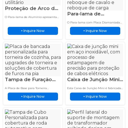
Proteção de Arco de
Para-lama de
Roda para Reboque
O Para-lama de Alumínio apresenta
Reboque de Cavalo
de Barco e RV em
construção leve em alumínio e
O Para-lama com Placa Diamantada
em Alumínio com
proteção durável para veículos
Liga de Alumínio
apresenta construção durável em
automotivos, caminhões, motocicletas
Inquire Now
Inquire Now
+
alumínio, resistência à corrosão e
+
Placa Diamantada de
5052
e reboques.
proteção confiável das rodas para
Alta Resistência
reboques e veículos automotivos.
Tampa de Furação
Caixa de Junção Mini
para Torneira em Aço
em Aço Inoxidável
A Placa de Base para Torneira
Esta Caixa de Junção Mini é fabricada
Inoxidável
com Estampagem
apresenta construção em aço
sob medida com tecnologia de
Inquire Now
Inquire Now
inoxidável, resistência à corrosão, longa
+
estampagem profunda em aço
+
Estampado para
Profunda e Invólucro
vida útil e proteção durável para
inoxidável para ambientes industriais.
Cozinha e Banheiro
torneiras de cozinha e banheiro.