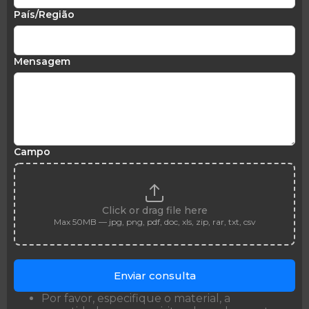
País/Região
Mensagem
Campo
Click or drag file here
Max 50MB — jpg, png, pdf, doc, xls, zip, rar, txt, csv
Enviar consulta
Por favor, especifique o material, a