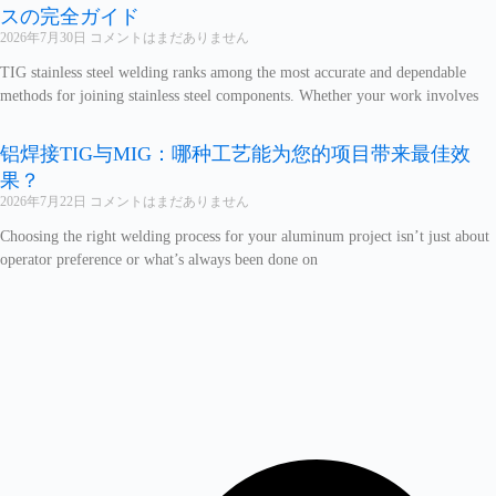
スの完全ガイド
2026年7月30日
コメントはまだありません
TIG stainless steel welding ranks among the most accurate and dependable
methods for joining stainless steel components. Whether your work involves
铝焊接TIG与MIG：哪种工艺能为您的项目带来最佳效
果？
2026年7月22日
コメントはまだありません
Choosing the right welding process for your aluminum project isn’t just about
operator preference or what’s always been done on