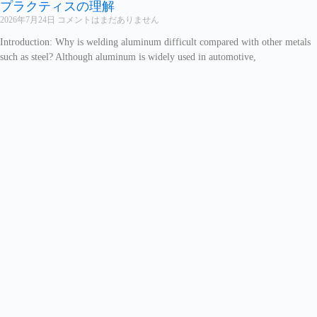
プラクティスの理解
2026年7月24日
コメントはまだありません
Introduction: Why is welding aluminum difficult compared with other metals
such as steel? Although aluminum is widely used in automotive,